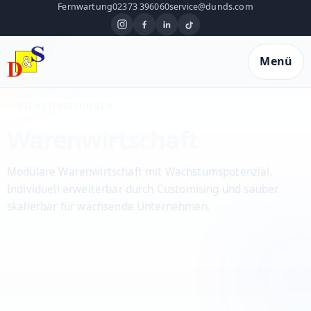
Fernwartung
02373 396060
service@dunds.com
Menü
DIENSTLEISTUNGEN
Warenwirtschaft
Modulare Warenwirtschaft mit Wachstumspotenzial.
Individuell erweiterbar durch Customising und sauber
skalierbar für wachsende Unternehmen.